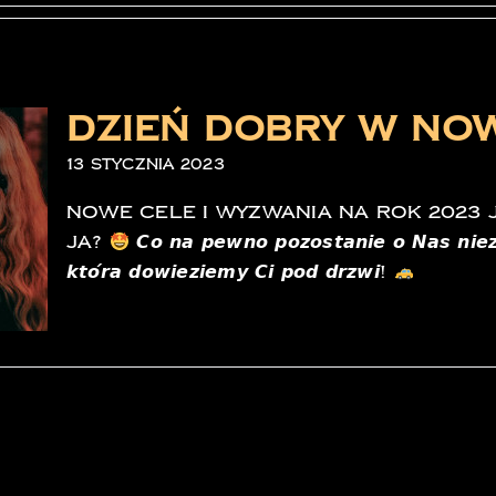
Dzień dobry w No
13 stycznia 2023
Nowe cele i wyzwania na rok 2023
Ja?
𝘾𝙤 𝙣𝙖 𝙥𝙚𝙬𝙣𝙤 𝙥𝙤𝙯𝙤𝙨𝙩𝙖𝙣𝙞𝙚 𝙤 𝙉𝙖𝙨 𝙣𝙞𝙚𝙯
𝙠𝙩𝙤́𝙧𝙖 𝙙𝙤𝙬𝙞𝙚𝙯𝙞𝙚𝙢𝙮 𝘾𝙞 𝙥𝙤𝙙 𝙙𝙧𝙯𝙬𝙞!