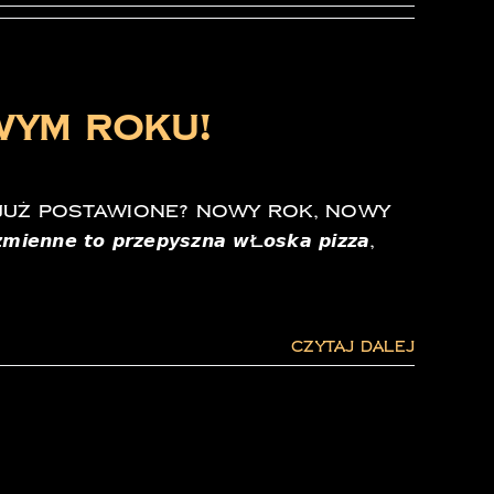
wym Roku!
 już postawione? Nowy Rok, Nowy
𝙢𝙞𝙚𝙣𝙣𝙚 𝙩𝙤 𝙥𝙧𝙯𝙚𝙥𝙮𝙨𝙯𝙣𝙖 𝙬ł𝙤𝙨𝙠𝙖 𝙥𝙞𝙯𝙯𝙖,
Czytaj dalej