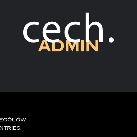
admin
czegółów
ntries.