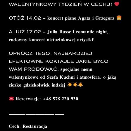
walentynkowy tydzień w cechu!
Otóż 14.02 – 𝐤𝐨𝐧𝐜𝐞𝐫𝐭 𝐩𝐢𝐚𝐧𝐨 𝐀𝐠𝐚𝐭𝐚 𝐢 𝐆𝐫𝐳𝐞𝐠𝐨𝐫𝐳
A już 17.02 – 𝐉𝐮𝐥𝐢𝐚 𝐁𝐮𝐬𝐬𝐞 𝐢 𝐫𝐨𝐦𝐚𝐧𝐭𝐢𝐜 𝐧𝐢𝐠𝐡𝐭,
𝐜𝐮𝐝𝐨𝐰𝐧𝐲 𝐤𝐨𝐧𝐜𝐞𝐫𝐭 𝐧𝐢𝐞𝐭𝐮𝐳𝐢𝐧𝐤𝐨𝐰𝐞𝐣 𝐚𝐫𝐭𝐲𝐬𝐭𝐤𝐢!
Oprócz tego, najbardziej
efektowne koktajle jakie było
Wam próbować, 𝐬𝐩𝐞𝐜𝐣𝐚𝐥𝐧𝐞 𝐦𝐞𝐧𝐮
𝐰𝐚𝐥𝐞𝐧𝐭𝐲𝐧𝐤𝐨𝐰𝐞 𝐨𝐝 𝐒𝐳𝐞𝐟𝐚 𝐊𝐮𝐜𝐡𝐧𝐢 𝐢 𝐚𝐭𝐦𝐨𝐬𝐟𝐞𝐫𝐚, 𝐨 𝐣𝐚𝐤𝐚̨
𝐜𝐢𝐞̨𝐳̇𝐤𝐨 𝐠𝐝𝐳𝐢𝐞𝐤𝐨𝐥𝐰𝐢𝐞𝐤 𝐢𝐧𝐝𝐳𝐢𝐞𝐣
𝐑𝐞𝐳𝐞𝐫𝐰𝐚𝐜𝐣𝐞: +𝟒𝟖 𝟓𝟕𝟖 𝟐𝟐𝟎 𝟗𝟑𝟎
_______________________
𝐂𝐞𝐜𝐡. 𝐑𝐞𝐬𝐭𝐚𝐮𝐫𝐚𝐜𝐣𝐚