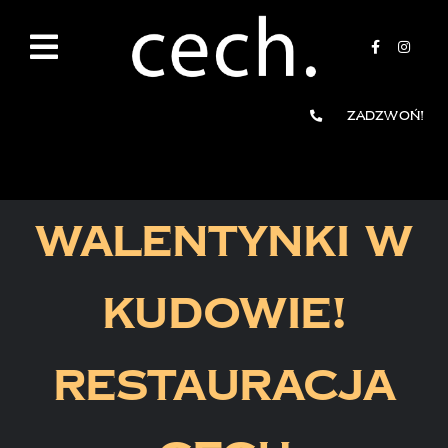
Przejdź
do
zawartości
Zadzwoń!
Walentynki w
Kudowie!
Restauracja