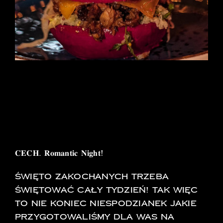
Walentynki w
Kudowie! Restauracja
Cech
𝐂𝐄𝐂𝐇. 𝐑𝐨𝐦𝐚𝐧𝐭𝐢𝐜 𝐍𝐢𝐠𝐡𝐭!
Święto zakochanych trzeba
świętować cały tydzień! Tak więc
to nie koniec niespodzianek jakie
przygotowaliśmy dla Was na