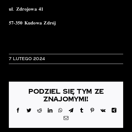
𝐮𝐥. 𝐙𝐝𝐫𝐨𝐣𝐨𝐰𝐚 𝟒𝟏
𝟓𝟕-𝟑𝟓𝟎 𝐊𝐮𝐝𝐨𝐰𝐚 𝐙𝐝𝐫𝐨́𝐣
7 lutego 2024
Podziel się tym ze
znajomymi!
Facebook
Twitter
Reddit
LinkedIn
WhatsApp
Telegram
Tumblr
Pinterest
Vk
Xing
Email