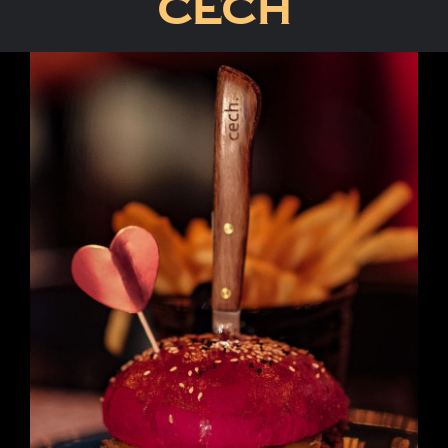
Cech
Pokaż
większy
obrazek