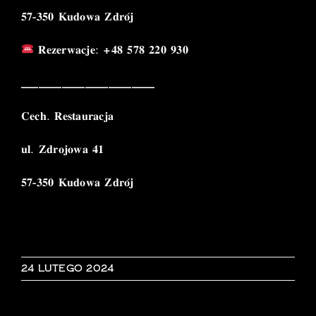
𝟓𝟕-𝟑𝟓𝟎 𝐊𝐮𝐝𝐨𝐰𝐚 𝐙𝐝𝐫𝐨́𝐣
𝐑𝐞𝐳𝐞𝐫𝐰𝐚𝐜𝐣𝐞: +𝟒𝟖 𝟓𝟕𝟖 𝟐𝟐𝟎 𝟗𝟑𝟎
_______________________
𝐂𝐞𝐜𝐡. 𝐑𝐞𝐬𝐭𝐚𝐮𝐫𝐚𝐜𝐣𝐚
𝐮𝐥. 𝐙𝐝𝐫𝐨𝐣𝐨𝐰𝐚 𝟒𝟏
𝟓𝟕-𝟑𝟓𝟎 𝐊𝐮𝐝𝐨𝐰𝐚 𝐙𝐝𝐫𝐨́𝐣
24 lutego 2024