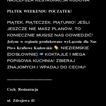
Najlepsza Restauracja Kudowa
𝐏𝐈𝐀̨𝐓𝐄𝐊 𝐖𝐄𝐄𝐊𝐄𝐍𝐃𝐔 𝐏𝐎𝐂𝐙𝐀̨𝐓𝐄𝐊!
Piątek, piąteczek, piątunio! Jeśli
jeszcze nie masz planów, to
koniecznie musisz nas odwiedzić!
𝐉𝐞𝐝𝐲𝐧𝐞 𝐰 𝐫𝐞𝐠𝐢𝐨𝐧𝐢𝐞 𝐩𝐫𝐨𝐝𝐮𝐤𝐨𝐰𝐚𝐧𝐞 𝐰𝐲ł𝐚̨𝐜𝐳𝐧𝐢𝐞 𝐝𝐥𝐚 𝐍𝐚𝐬
𝐏𝐢𝐰𝐨 𝐊𝐫𝐚𝐟𝐭𝐨𝐰𝐞 𝐊𝐮𝐝𝐨𝐰𝐬𝐤𝐢𝐞
, nieziemskie
(dosłownie)
koktajle i mega
popisowa kuchnia! Zbieraj
znajomych i wpadaj do cechu!
_______________________
𝐂𝐞𝐜𝐡. 𝐑𝐞𝐬𝐭𝐚𝐮𝐫𝐚𝐜𝐣𝐚
𝐮𝐥. 𝐙𝐝𝐫𝐨𝐣𝐨𝐰𝐚 𝟒𝟏