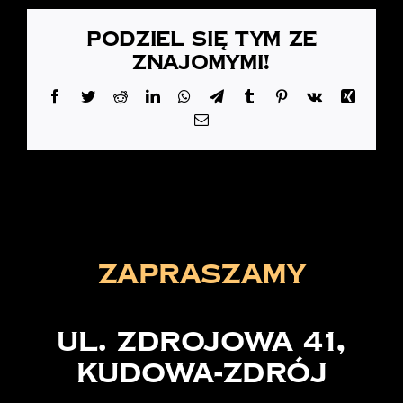
Podziel się tym ze
znajomymi!
Facebook
Twitter
Reddit
LinkedIn
WhatsApp
Telegram
Tumblr
Pinterest
Vk
Xing
Email
zapraszamy
ul. Zdrojowa 41,
Kudowa-Zdrój