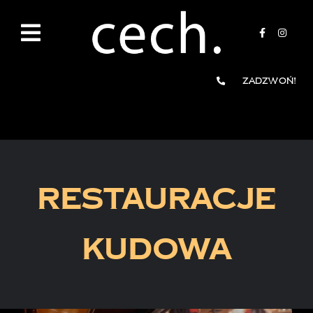
Przejdź
do
zawartości
Zadzwoń!
RESTAURACJE
KUDOWA