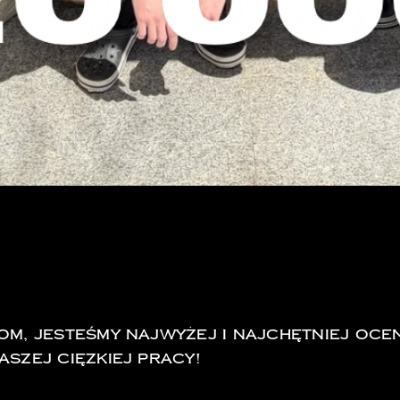
ĘTNIEJ OCENIANA REST
iom, jesteśmy najwyżej i najchętniej oc
aszej cięzkiej Pracy!