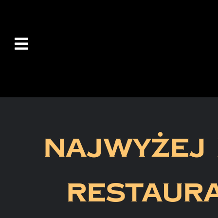
Przejdź
do
zawartości
NAJWYŻEJ 
RESTAURA