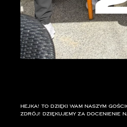
NAJWYŻEJ I NAJCH
KUDOWIE! CECH.
Hejka! To dzięki wam naszym gośc
Zdrój! Dziękujemy za docenienie n