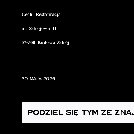
___________________
𝐂𝐞𝐜𝐡. 𝐑𝐞𝐬𝐭𝐚𝐮𝐫𝐚𝐜𝐣𝐚
𝐮𝐥. 𝐙𝐝𝐫𝐨𝐣𝐨𝐰𝐚 𝟒𝟏
𝟓𝟕-𝟑𝟓𝟎 𝐊𝐮𝐝𝐨𝐰𝐚 𝐙𝐝𝐫𝐨́𝐣
30 maja 2026
Podziel się tym ze zna