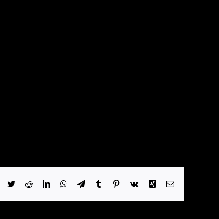
Facebook
Twitter
Reddit
LinkedIn
WhatsApp
Telegram
Tumblr
Pinterest
Vk
Xing
Email