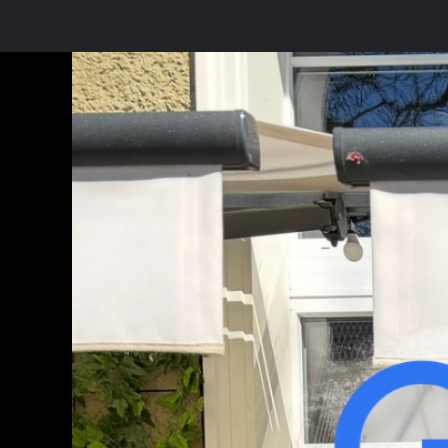
Pokaż
większy
obrazek