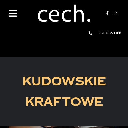
Przejdź
do
zawartości
Zadzwoń!
KUDOWSKIE
KRAFTOWE