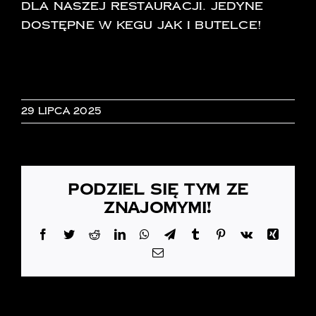
dla naszej restauracji. jedyne
dostępne w kegu jak i butelce!
29 lipca 2025
Podziel się tym ze
znajomymi!
Facebook
Twitter
Reddit
LinkedIn
WhatsApp
Telegram
Tumblr
Pinterest
Vk
Xing
Email