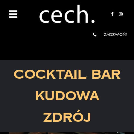
Przejdź
do
zawartości
Zadzwoń!
COCKTAIL BAR
KUDOWA
ZDRÓJ