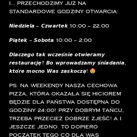
I… Przechodzimy już na
standardowe godziny otwarcia:
𝙉𝙞𝙚𝙙𝙯𝙞𝙚𝙡𝙖 – 𝘾𝙯𝙬𝙖𝙧𝙩𝙚𝙠 10:00 – 22:00
𝙋𝙞𝙖̨𝙩𝙚𝙠 – 𝙎𝙤𝙗𝙤𝙩𝙖 10:00 – 2:00
𝘿𝙡𝙖𝙘𝙯𝙚𝙜𝙤 𝙩𝙖𝙠 𝙬𝙘𝙯𝙚𝙨́𝙣𝙞𝙚 𝙤𝙩𝙬𝙞𝙚𝙧𝙖𝙢𝙮
𝙧𝙚𝙨𝙩𝙖𝙪𝙧𝙖𝙘𝙟𝙚̨? 𝘽𝙤 𝙬𝙥𝙧𝙤𝙬𝙖𝙙𝙯𝙖𝙢𝙮 𝙨́𝙣𝙞𝙖𝙙𝙖𝙣𝙞𝙖,
𝙠𝙩𝙤́𝙧𝙚 𝙢𝙤𝙘𝙣𝙤 𝙒𝙖𝙨 𝙯𝙖𝙨𝙠𝙤𝙘𝙯𝙖̨!
PS. Na weekendy nasza cechowa
pizza, która okazała się hiciorem
będzie dla Państwa dostępna do
godziny 24:00! Przy dobrym tańcu,
trzeba przecież dobrze zjeść! A i
jeszcze jedno. To dopiero
początek tego co dla Was