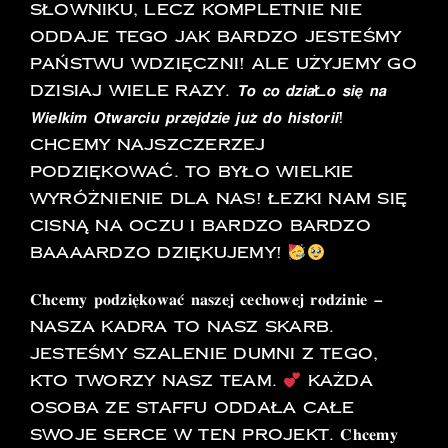
słowniku, lecz kompletnie nie
oddaje tego jak bardzo jesteśmy
Państwu wdzięczni! Ale użyjemy go
dzisiaj wiele razy. 𝙏𝙤 𝙘𝙤 𝙙𝙯𝙞𝙖ł𝙤 𝙨𝙞𝙚̨ 𝙣𝙖
𝙒𝙞𝙚𝙡𝙠𝙞𝙢 𝙊𝙩𝙬𝙖𝙧𝙘𝙞𝙪 𝙥𝙧𝙯𝙚𝙟𝙙𝙯𝙞𝙚 𝙟𝙪𝙯̇ 𝙙𝙤 𝙝𝙞𝙨𝙩𝙤𝙧𝙞𝙞!
Chcemy najszczerzej
podziękować. To było wielkie
wyróżnienie dla Nas! Łezki nam się
cisną na oczu i bardzo bardzo
baaaardzo dziękujemy!
𝐂𝐡𝐜𝐞𝐦𝐲 𝐩𝐨𝐝𝐳𝐢𝐞̨𝐤𝐨𝐰𝐚𝐜́ 𝐧𝐚𝐬𝐳𝐞𝐣 𝐜𝐞𝐜𝐡𝐨𝐰𝐞𝐣 𝐫𝐨𝐝𝐳𝐢𝐧𝐢𝐞 –
nasza Kadra to nasz skarb.
Jesteśmy szalenie dumni z tego,
kto tworzy nasz team.
Każda
osoba ze staffu oddała całe
swoje serce w ten projekt. 𝐂𝐡𝐜𝐞𝐦𝐲