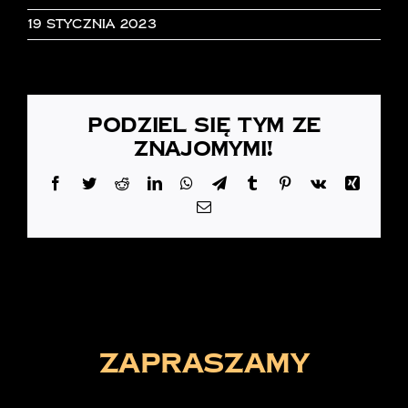
19 stycznia 2023
Podziel się tym ze
znajomymi!
Facebook
Twitter
Reddit
LinkedIn
WhatsApp
Telegram
Tumblr
Pinterest
Vk
Xing
Email
zapraszamy