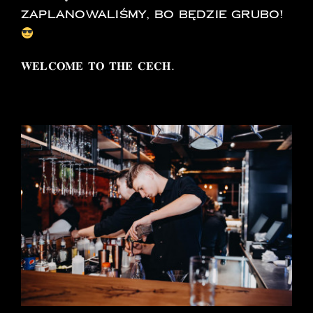
zaplanowaliśmy, bo będzie grubo!
𝐖𝐄𝐋𝐂𝐎𝐌𝐄 𝐓𝐎 𝐓𝐇𝐄 𝐂𝐄𝐂𝐇.