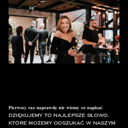
Pokaż
większy
obrazek
COCKTAIL BAR KUDOWA
ZDRÓJ
𝐏𝐢𝐞𝐫𝐰𝐬𝐳𝐲 𝐫𝐚𝐳 𝐧𝐚𝐩𝐫𝐚𝐰𝐝𝐞̨ 𝐧𝐢𝐞 𝐰𝐢𝐞𝐦𝐲 𝐜𝐨 𝐧𝐚𝐩𝐢𝐬𝐚𝐜́.
Dziękujemy to najlepsze słowo,
które możemy odszukać w naszym